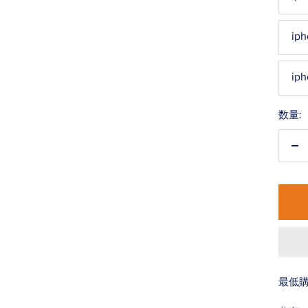
ip
iph
数量:
数
量
を
減
ら
す
最低購入