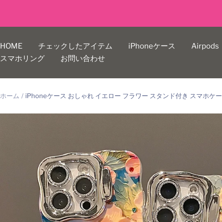
コ
ン
テ
ン
HOME
チェックしたアイテム
iPhoneケース
Airpods
ツ
スマホリング
お問い合わせ
へ
ス
キ
ホーム
iPhoneケース おしゃれ イエロー フラワー スタンド付き スマホケ
ッ
プ