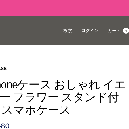
検索
ログイン
カート
0
ASE
Phoneケース おしゃれ イエ
ー フラワー スタンド付
 スマホケース
480