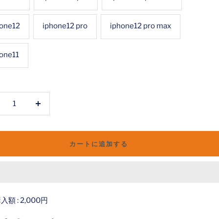
hone12
iphone12 pro
iphone12 pro max
one11
数
量
を
カートに追加する
増
や
す
額 : 2,000円