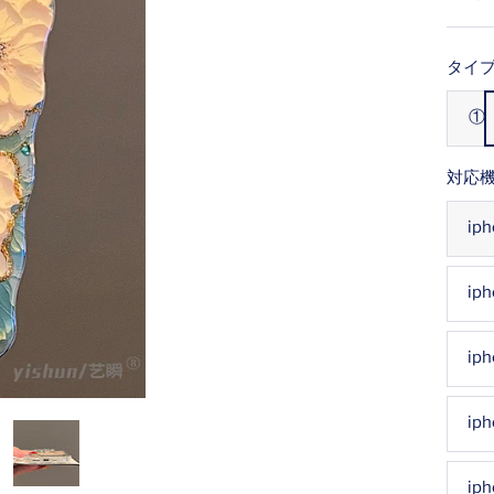
ー
ル
タイプ
価
①
格
対応機
ip
iph
iph
iph
ip