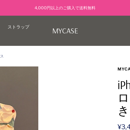
4,000円以上のご購入で送料無料
ストラップ
MYCASE
ース
MYC
i
ロ
き
セ
¥3,