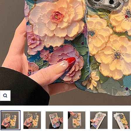
ズ
ー
ム
イ
ン