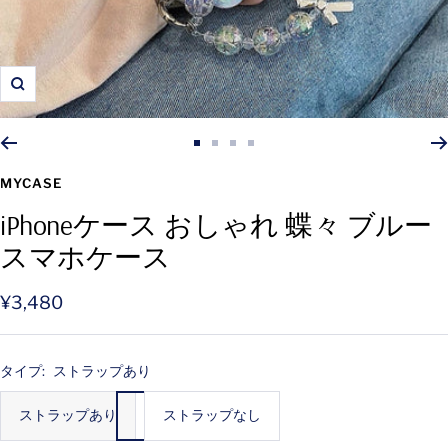
ズ
ー
ム
ス
ス
ス
ス
イ
ラ
ラ
ラ
ラ
MYCASE
ン
イ
イ
イ
イ
iPhoneケース おしゃれ 蝶々 ブルー
ド
ド
ド
ド
スマホケース
に
に
に
に
移
移
移
移
動
動
動
動
セ
¥3,480
1
2
3
4
ー
ル
タイプ:
ストラップあり
価
ストラップあり
ストラップなし
格