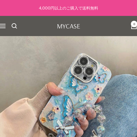
コ
4,000円以上のご購入で送料無料
ン
テ
MYCASE
0
ン
ナ
ツ
ビ
へ
ゲ
ス
ー
キ
シ
ッ
ョ
プ
ン