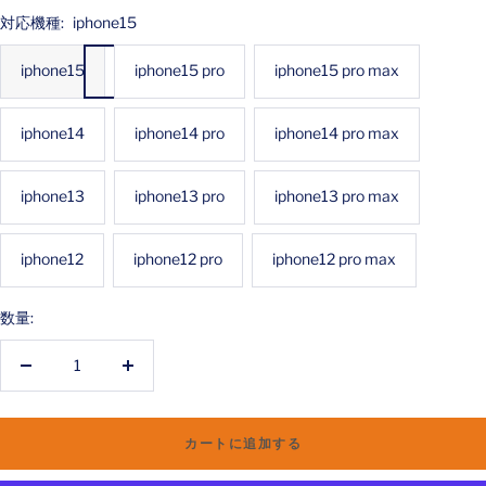
対応機種:
iphone15
iphone15
iphone15 pro
iphone15 pro max
iphone14
iphone14 pro
iphone14 pro max
iphone13
iphone13 pro
iphone13 pro max
iphone12
iphone12 pro
iphone12 pro max
数量:
数
数
量
量
を
を
カートに追加する
減
増
ら
や