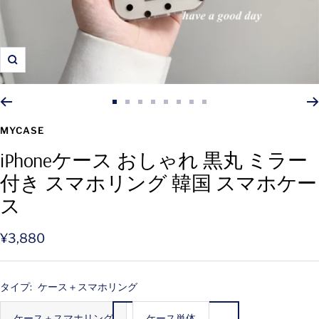
ズ
ー
ム
ス
ス
ス
ス
ス
ス
ス
ス
イ
ラ
ラ
ラ
ラ
ラ
ラ
ラ
ラ
MYCASE
ン
イ
イ
イ
イ
イ
イ
イ
イ
iPhoneケース おしゃれ 黒丸 ミラー
ド
ド
ド
ド
ド
ド
ド
ド
付き スマホリング 韓国 スマホケー
に
に
に
に
に
に
に
に
移
移
移
移
移
移
移
移
ス
動
動
動
動
動
動
動
動
1
2
3
4
5
6
7
8
セ
¥3,880
ー
ル
タイプ:
ケース＋スマホリング
価
ケース＋スマホリング
ケース単体