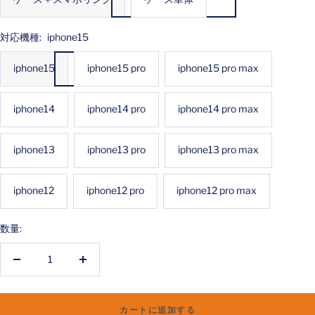
格
対応機種:
iphone15
iphone15
iphone15 pro
iphone15 pro max
iphone14
iphone14 pro
iphone14 pro max
iphone13
iphone13 pro
iphone13 pro max
iphone12
iphone12 pro
iphone12 pro max
数量:
数
数
量
量
を
を
カートに追加する