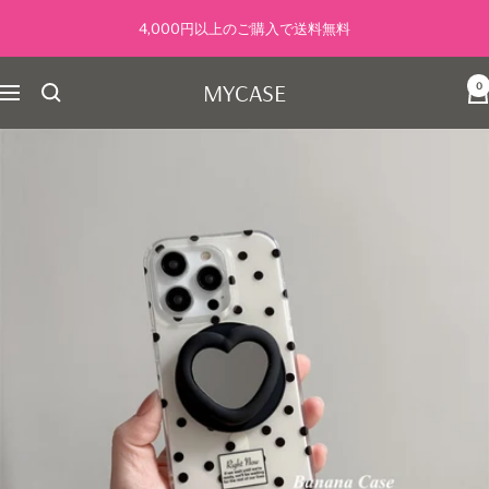
コ
4,000円以上のご購入で送料無料
ン
テ
MYCASE
0
ン
ナ
ツ
ビ
へ
ゲ
ス
ー
キ
シ
ッ
ョ
プ
ン