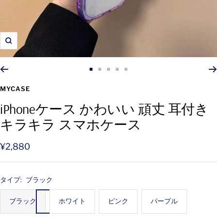
ズ
ー
ム
ス
ス
ス
ス
ス
イ
ラ
ラ
ラ
ラ
ラ
MYCASE
ン
イ
イ
イ
イ
イ
iPhoneケース かわいい 頑丈 耳付き
ド
ド
ド
ド
ド
キラキラ スマホケース
に
に
に
に
に
移
移
移
移
移
動
動
動
動
動
セ
¥2,880
1
2
3
4
5
ー
ル
タイプ:
ブラック
価
ブラック
ホワイト
ピンク
パープル
格