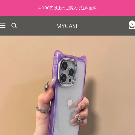
コ
4,000円以上のご購入で送料無料
ン
テ
MYCASE
0
ン
ナ
ツ
ビ
へ
ゲ
ス
ー
キ
シ
ッ
ョ
プ
ン