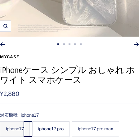
ズ
ー
ム
ス
ス
ス
ス
ス
イ
ラ
ラ
ラ
ラ
ラ
MYCASE
ン
イ
イ
イ
イ
イ
iPhoneケース シンプル おしゃれ ホ
ド
ド
ド
ド
ド
ワイト スマホケース
に
に
に
に
に
移
移
移
移
移
動
動
動
動
動
セ
¥2,880
1
2
3
4
5
ー
ル
対応機種:
iphone17
価
iphone17
iphone17 pro
iphone17 pro max
格