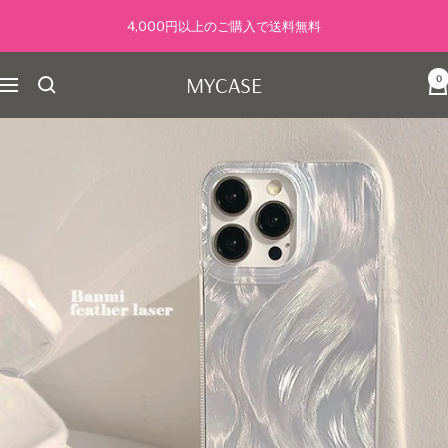
コ
4,000円以上のご購入で送料無料
ン
テ
MYCASE
0
ン
ナ
ツ
ビ
へ
ゲ
ス
ー
キ
シ
ッ
ョ
プ
ン