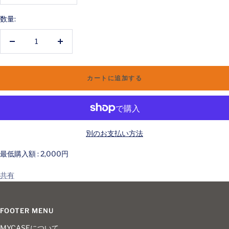
数量:
数
数
量
量
を
を
カートに追加する
減
増
ら
や
す
す
別のお支払い方法
最低購入額 : 2,000円
共有
FOOTER MENU
MYCASEについて